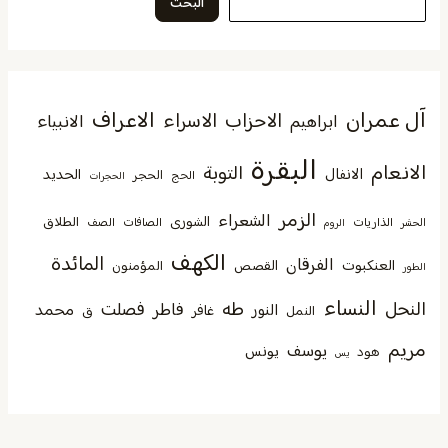
البحث
آل عمران
الاعراف
الاحزاب
الاسراء
الانبياء
ابراهيم
البقرة
الانعام
التوبة
الانفال
الحديد
الحجر
الحج
الحجرات
الزمر
الشعراء
الشورى
الطلاق
الذاريات
الصافات
الصف
الحشر
الروم
الكهف
المائدة
الفرقان
العنكبوت
القصص
المؤمنون
الطور
النساء
النحل
طه
فصلت
فاطر
محمد
النور
غافر
النمل
ق
مريم
يوسف
يونس
هود
يس