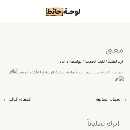
خطي
لى
لمحتوى
معنى
اترك تعليقاً
/
لغتنا الجميلة
/ بواسطة
lawha
السياسة: القيام على الشيء بما يُصلحه. سُسْتُ الرعية إذا مُلِّكت أمرهم.
→
المقالة السابقة
المقالة التالية
←
اترك تعليقاً