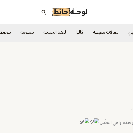
البحث
وي
مقالات منوعــة
قالوا
لغتنا الجميلة
معلومة
موعظة
ه
. وضده واهي الجأش