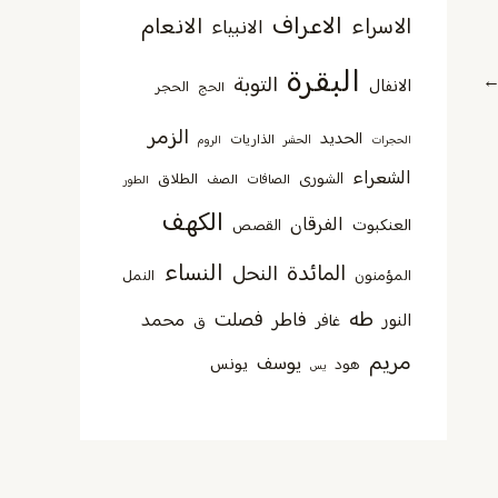
الاعراف
الانعام
الاسراء
الانبياء
البقرة
التوبة
الانفال
الحجر
الحج
الزمر
الحديد
الذاريات
الحجرات
الحشر
الروم
الشعراء
الشورى
الطلاق
الصافات
الصف
الطور
الكهف
الفرقان
العنكبوت
القصص
النساء
المائدة
النحل
المؤمنون
النمل
طه
فصلت
فاطر
محمد
النور
غافر
ق
مريم
يوسف
يونس
هود
يس