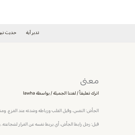
خطي
لى
لمحتوى
تدبر آية
حديث نب
معنى
اترك تعليقاً
/
لغتنا الجميلة
/ بواسطة
lawha
الجأش: النفس، وقيل القلب ورباطه وشدته عند الفزع. ومن
قيل: رجل رابط الجأش، أي يربط نفسه عن الفرار لشجاعته