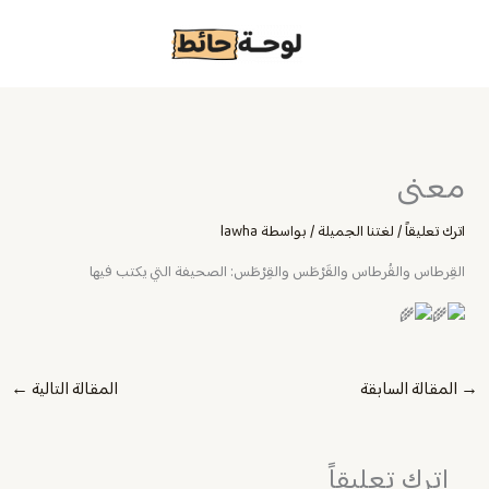
خطي
لى
لمحتوى
معنى
اترك تعليقاً
/
لغتنا الجميلة
/ بواسطة
lawha
القِرطاس والقُرطاس والقَرْطَس والقِرْطَس: الصحيفة التي يكتب فيها
→
المقالة السابقة
المقالة التالية
←
اترك تعليقاً