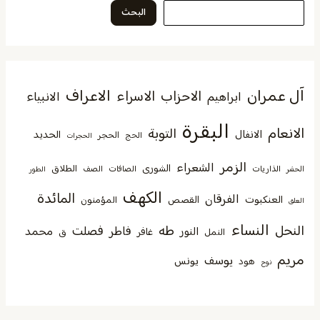
البحث
آل عمران
الاعراف
الاحزاب
الاسراء
الانبياء
ابراهيم
البقرة
الانعام
التوبة
الانفال
الحديد
الحجر
الحج
الحجرات
الزمر
الشعراء
الشورى
الطلاق
الذاريات
الصافات
الصف
الحشر
الطور
الكهف
المائدة
الفرقان
العنكبوت
القصص
المؤمنون
العلق
النساء
النحل
طه
فصلت
فاطر
محمد
النور
غافر
النمل
ق
مريم
يوسف
يونس
هود
نوح