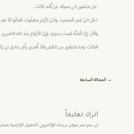
-عَنْ مَنْصُورِ ابْنِ صَفِيَّةَ، عَنْ أُمِّهِ، قَالَتْ:
دَخَلَ ابْنُ عُمَرَ الْمَسْجِدَ، وَابْنُ الزُّبَيْرِ مَصْلُوبٌ، فَقَالُوا لَهُ: هَذِهِ
وَقَالَ: إِنَّ الْجُثَّةَ لَيْسَتْ بِشَيْءٍ، وَإِنَّ الأَرْوَاحَ عِنْدَ اللهِ فَاصْبِرِي
فَقَالَتْ: وَمَا يَمْنَعُنِي مِنَ الصَّبْرِ وَقَدْ أُهْدِيَ رَأْسُ يَحْيَى بْنِ 
→
المقالة السابقة
اترك تعليقاً
لن يتم نشر عنوان بريدك الإلكتروني.
الحقول الإلزامية مشار إ