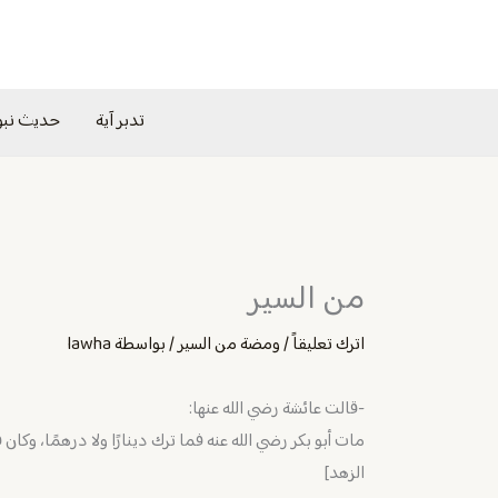
خطي
لى
لمحتوى
تدبر آية
حديث نب
من السير
اترك تعليقاً
/
ومضة من السير
/ بواسطة
lawha
-قالت عائشة رضي الله عنها:
مات أبو بكر رضي الله عنه فما ترك دينارًا ولا درهمًا، وكان
الزهد]