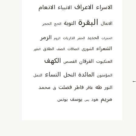
الاعراف
الانعام
الاسراء
الانبياء
البقرة
التوبة
الانفال
الحجر
الحج
الزمر
الحديد
الذاريات
الحجرات
الحشر
الروم
الشعراء
الشورى
الطلاق
الصافات
الصف
الطور
الكهف
الفرقان
العنكبوت
القصص
النساء
المائدة
النحل
المؤمنون
النمل
طه
فصلت
فاطر
محمد
النور
غافر
ق
مريم
يوسف
يونس
هود
يس