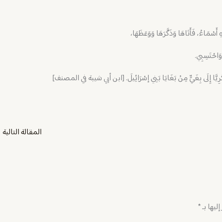
 أَسْمَاءُ، فَأَتَاهَا وَذَكَّرَهَا وَوَعَظَهَا،
 وَاحْتَسِبِي.
زَكَرِيَّا إِلَى بِغَيٍّ مِنْ بَغَايَا بَنِي إسْرَائِيلَ. [ابن أبي شيبة في المصنف]
المقالة التالية
←
ليها بـ
*