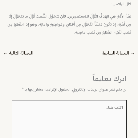
قال الرافعي:
لغَةُ الأُمَّةِ هي الهَدَفُ الأَوَّلُ للمُستَعمِرِين، فلَنْ يَتَحَوَّلَ الشَّعبُ أوَّلَ ما يَتَحَوَّلَ إلّا
مِن لُغَتِه، إذ يَكُونُ مَنشَأُ التَّحَوُّلِ مِن أفكارِهِ وعَواطِفِهِ وآمالِه، وهو إذا انقَطَعَ مِن
نَسَبِ لُغَتِه، انقَطَعَ مِن نَسَبِ ماضِيه.
→
المقالة السابقة
المقالة التالية
←
اترك تعليقاً
لن يتم نشر عنوان بريدك الإلكتروني.
الحقول الإلزامية مشار إليها بـ
*
اكتب
هنا...