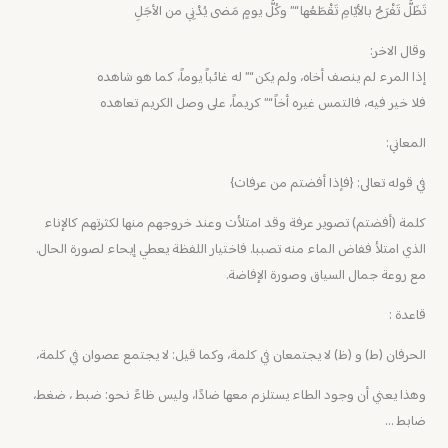
تَظَلُّ تَفْرَحُ بالأيّامِ تَقْطَعُها “” وكُلُّ يومٍ مَضى يُدْنِي من الأجَلِ
وقال الاخر:
إذا المرء لم ينصف أخاه، ولم يكن “” له غائباً يوماً، كما هو شاهده
فلا خير فيه، فالتمس غيره أخاً “” كريماً، على وصل الكريم تعاهده
المعاني:
في قوله تعالى: {فإذا أفضتم من عرفات}
كلمة (أفضتم) تصوير عرفة وقد امتلأت وعند خروجهم منها لكثرتهم كالإناء
الذي امتلأ ففاض الماء منه تصببا. فاختيار اللفظة يعطي إيحاء لصورة الحال.
مع روعة جمال السياق وصورة الإفاضة.
قاعدة :
الحرفان (ط) و (ظ) لا يجتمعان في كلمة، وكما قيل: لا يجتمع عصوان في كلمة،
وهذا يعني أن وجود الطاء يستلزم معها ضادًا، وليس ظاءً نحو: ضبط ، ضغط،
ضابط …