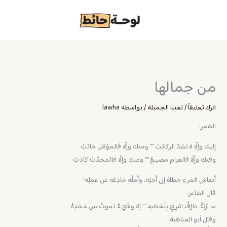
خطي
لى
لمحتوى
من جمالها
اترك تعليقاً
/
لغتنا الجميلة
/ بواسطة
lawha
الشعر:
‏إليك وإلّا لا تشدّ الركائبُ “” ومنك وإلّا فالمؤمّل خائبُ
وفيك وإلّا فالغرام مضيـعٌ “” وعنك وإلّا فالمحدّث كاذبُ
أنفاسُ المرءِ خطاهُ إلى أجلِه، وأملُه خادِعُه عن عملِه؛
قال الشاعر:
ما ارْتَدَّ طَرْفُ امْرِئٍ بِلَحْظتِه “” إلا وشَيْءٌ يَموتُ من جَسَدِهْ
وقال أبو العتاهية: