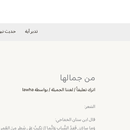
خطي
لى
لمحتوى
تدبر آية
حديث نب
من جمالها
اترك تعليقاً
/
لغتنا الجميلة
/ بواسطة
lawha
الشعر:
قال ابن سنان الخفاجي:
وَما ساءَني فَقدُ الشَّبابِ وَإِنَّما // بَكَيتُ عَلى شَطرٍ مِنَ العُمر