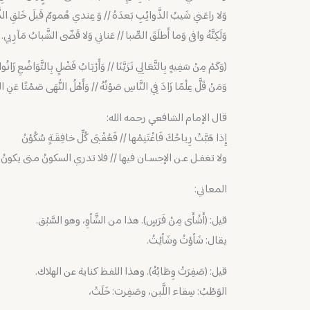
وَلا راعَني شَيبُ الذَّوائِبِ بَعدَهُ // وَ عِندي هُمومٌ قَبلَ خَلقِ الذَ
وَلَكِنَّهُ وافى وَما أَطلَقَ الصِّبا // عَناني وَلا قَضّى الشَّبابُ مَآرِبي.
(وَكَمْ مِنْ سَفِيهٍ بِالتَّعَالِي تَزَيَّنَا // وَأَرْبَابُ فَضْلٍ بِالتَّوَاضُعِ زَانُوا
وَمَنْ قَلَّ عِلْمًا زَادَ فِي النَّاسِ صَوْتُهُ // وَأَهْلُ النُّهَى صَمْتًا عَنِ 
قال الإمام الشافعي رحمه الله:
‏إِذا هَبَّتْ رِياحُكَ فَاغْتَنِمْها // فَعُقْبَى كُلِّ خافِقَـةٍ سُكُوْنُ
ولا تغفـل عـن الإحسـان فيها // فلا تدري السكونُ متى يكونُ
المعاني:
قيل: (أَشْأَى مِنْ فَرَسٍ). هذا من الشَّأوِ، وهو السَّبْق.
يقال: شَأوْتُ وشَأيْتُ.
قيل: (صَفِرَتْ وِطَابُهُ). وهذا اللفظ كناية عن الهلاك.
الوَطْبُ: سِقاء اللَّبن، وصَفِرت: خَلَتْ،