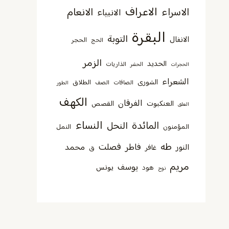
الاعراف
الاسراء
الانعام
الانبياء
البقرة
التوبة
الانفال
الحجر
الحج
الزمر
الحديد
الذاريات
الحجرات
الحشر
الشعراء
الشورى
الطلاق
الصافات
الصف
الطور
الكهف
الفرقان
العنكبوت
القصص
العلق
النساء
المائدة
النحل
المؤمنون
النمل
طه
فصلت
فاطر
محمد
النور
غافر
ق
مريم
يوسف
يونس
هود
نوح