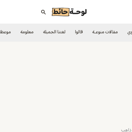
البحث
وي
مقالات منوعــة
قالوا
لغتنا الجميلة
معلومة
موعظة
ِ ذاهِبِ