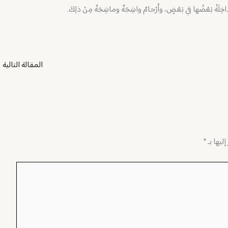
لدَّاخِلَةُ بَعْضُها في بَعْضٍ، وأَرْحامٌ واشِجَةٌ وماشِجَةٌ مِنْ ذلِكَ.
المقالة التالية
←
ليها بـ
*