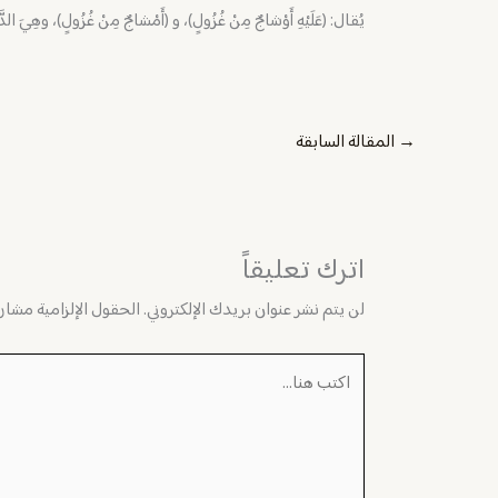
يُقال: (عَلَيْهِ أَوْشاجٌ مِنْ غُزُولٍ)، و (أَمْشاجٌ مِنْ غُزُولٍ)، وهِيَ ا
→
المقالة السابقة
اترك تعليقاً
لن يتم نشر عنوان بريدك الإلكتروني.
الحقول الإلزامية مشار إ
اكتب
هنا...