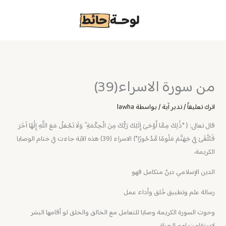
خطي
لى
لمحتوى
من سورة الاسراء(39)
اترك تعليقاً
/
تدبر آية
/ بواسطة
lawha
قال تعالى: { *ذَٰلِكَ مِمَّا أَوْحَىٰ إِلَيْكَ رَبُّكَ مِنَ الْحِكْمَةِ ۗ وَلَا تَجْعَلْ مَعَ اللَّهِ إِلَٰهًا آخَرَ
فَتُلْقَىٰ فِي جَهَنَّمَ مَلُومًا مَّدْحُورًا*} الاسراء (39) ‏‎هذه الآية جاءت في ختام الوصايا
الكريمة،
الدين الإسلامي دينٌ متكامل فهو
رسالة علم وتطبيق خُلق وأداء عمل
وحوت السورة الكريمة وصايا للتعامل مع الخالق والخلق لو أقامها البشر