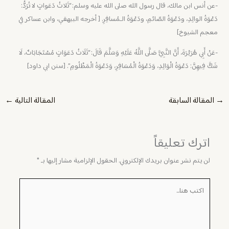
-عن أنس ابن مالك، قال رسول الله صلى الله عليه وسلم: “ثَلاثُ دَعَواتٍ لا تُرَدُّ:
دَعْوَةُ الوالِدِ، ودَعْوَةُ الصّائمِ، ودَعْوَةُ الـمُسافِرِ. [ أخرجه البيهقي، وابن عساكر في
معجم الشيوخ]
-عَنْ أَبِي هُرَيْرَةَ، أَنَّ النَّبِيَّ صَلَّى اللَّهُ عَلَيْهِ وَسَلَّمَ قَالَ: “ثَلَاثُ دَعَوَاتٍ مُسْتَجَابَاتٌ، لَا
شَكَّ فِيهِنَّ: دَعْوَةُ الْوَالِدِ، وَدَعْوَةُ الْمُسَافِرِ، وَدَعْوَةُ الْمَظْلُومِ”. [سنن ابي داود]
→
المقالة السابقة
المقالة التالية
←
اترك تعليقاً
لن يتم نشر عنوان بريدك الإلكتروني.
الحقول الإلزامية مشار إليها بـ
*
اكتب
هنا...