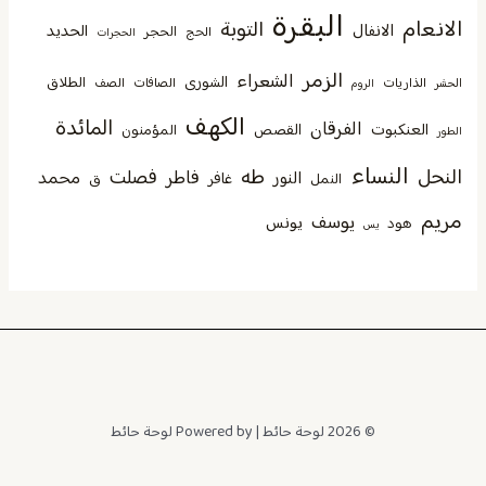
البقرة
الانعام
التوبة
الانفال
الحديد
الحجر
الحج
الحجرات
الزمر
الشعراء
الشورى
الطلاق
الذاريات
الصافات
الصف
الحشر
الروم
الكهف
المائدة
الفرقان
العنكبوت
القصص
المؤمنون
الطور
النساء
النحل
طه
فصلت
فاطر
محمد
النور
غافر
النمل
ق
مريم
يوسف
يونس
هود
يس
© 2026 لوحة حائط | Powered by لوحة حائط