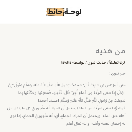
خطي
لى
لمحتوى
من هديه
اترك تعليقاً
/
حديث نبوي
/ بواسطة
lawha
خبر نبوي :
-عَنِ الْعِرْبَاضِ بْنِ سَارِيَةَ قَالَ: سَمِعْتُ رَسُولَ اللَّهِ صَلَّى اللَّهُ عَلَيْهِ وَسَلَّمَ يَقُولُ: “إِنَّ
الرَّجُلَ إِذَا سَقَى امْرَأَتَهُ مِنَ الْمَاءِ أُجِرَ”. قَالَ: فَأَتَيْتُهَا، فَسَقَيْتُهَا، وَحَدَّثْتُهَا بِمَا
سَمِعْتُ مِنْ رَسُولِ اللَّهِ صَلَّى اللَّهُ عَلَيْهِ وَسَلَّمَ. [مسند أحمد]
قوله (إذا سقى امرأته من الماء) يحتمل أن المراد أنه مأجور في كل ما ينفق على
أهله حتى الماء، ويحتمل أن المراد: الجماع، أي: أنه مأجور في الجماع، إذا نوى
به إحصان نفسه وأهله، والله تعالى أعلم.