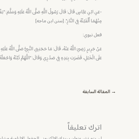
-عَنِ ابْنِ عَبَّاسٍ قَالَ: قَالَ رَسُولُ اللَّهِ صَلَّى اللَّهُ عَلَيْهِ وَسَلَّمَ: “يَق
مِنْهُمَا أَلْقَيْتُهُ فِي النَّارِ”. [سنن ابن ماجه]
فعل نبوي:
عَنْ جَرِيرٍ رَضِيَ اللَّهُ عَنْهُ، قَالَ: مَا حَجَبَنِي النَّبِيُّ صَلَّى اللَّهُ عَلَيْهِ وَ
عَلَى الْخَيْلِ، فَضَرَبَ بِيَدِهِ فِي صَدْرِي وَقَالَ: “اللَّهُمَّ ثَبِّتْهُ وَاجْع
→
المقالة السابقة
اترك تعليقاً
لن يتم نشر عنوان بريدك الإلكتروني.
الحقول الإلزامية مشار إ