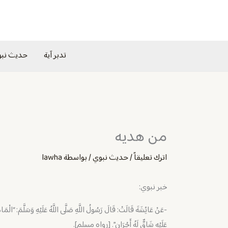
خطي
لى
لمحتوى
تدبر آية
حديث نب
من هديه
اترك تعليقاً
/
حديث نبوي
/ بواسطة
lawha
خبر نبوي:
-عَنْ عَائِشَةَ قَالَتْ: قَالَ رَسُولُ اللَّهِ صَلَّى اللَّهُ عَلَيْهِ وَسَلَّمَ: “الْمَاهِرُ
عَلَيْهِ شَاقٌّ لَهُ أَجْرَانِ”. [رواه مسلم].