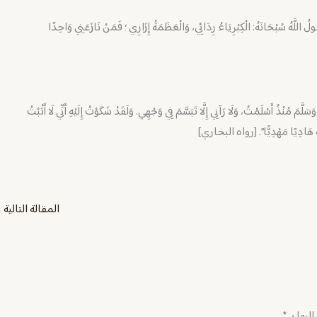
ُولُ اللَّهُ سُبْحَانَهُ: الْكِبْرِيَاءُ رِدَائِي، وَالْعَظَمَةُ إِزَارِي ؛ فَمَنْ نَازَعَنِي وَاحِدًا
سَلَّمَ مُنْذُ أَسْلَمْتُ، وَلَا رَآنِي إِلَّا تَبَسَّمَ فِي وَجْهِي. وَلَقَدْ شَكَوْتُ إِلَيْهِ أَنِّي لَا أَثْبُتُ
َلْهُ هَادِيًا مَهْدِيًّا”. [رواه البخاري]
المقالة التالية
←
ليها بـ
*