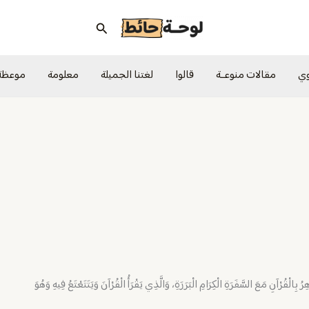
البحث
وي
مقالات منوعــة
قالوا
لغتنا الجميلة
معلومة
موعظة
 بِالْقُرْآنِ مَعَ السَّفَرَةِ الْكِرَامِ الْبَرَرَةِ، وَالَّذِي يَقْرَأُ الْقُرْآنَ وَيَتَتَعْتَعُ فِيهِ وَهُوَ