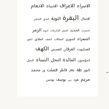
الاعراف
الانعام
الاسراء
الانبياء
البقرة
التوبة
الانفال
الحجر
الحج
الزمر
الحديد
الذاريات
الحجرات
الحشر
الروم
الشعراء
الشورى
الطلاق
الصافات
الصف
الطور
الكهف
الفرقان
العنكبوت
القصص
النساء
المائدة
النحل
المؤمنون
النمل
طه
فصلت
فاطر
محمد
النور
غافر
ق
مريم
يوسف
يونس
هود
يس