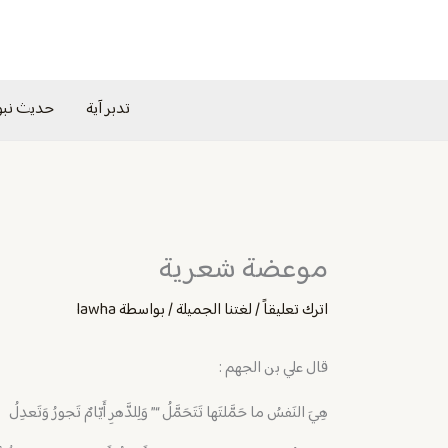
خطي
لى
لمحتوى
تدبر آية
حديث نب
موعضة شعرية
اترك تعليقاً
/
لغتنا الجميلة
/ بواسطة
lawha
قال علي بن الجهم :
هِيَ النَفسُ ما حَمَّلتَها تَتَحَمَّلُ “” وَلِلدَّهرِ أَيّامٌ تَجورُ وَتَعدِلُ