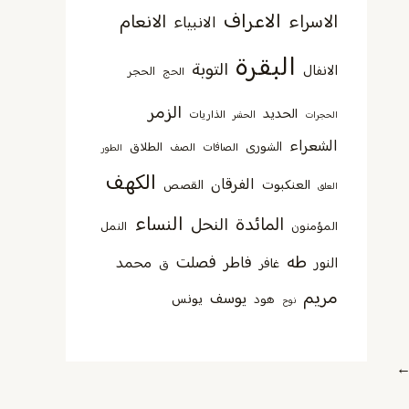
الاعراف
الاسراء
الانعام
الانبياء
البقرة
التوبة
الانفال
الحجر
الحج
الزمر
الحديد
الذاريات
الحجرات
الحشر
الشعراء
الشورى
الطلاق
الصافات
الصف
الطور
الكهف
الفرقان
العنكبوت
القصص
العلق
النساء
المائدة
النحل
المؤمنون
النمل
طه
فصلت
فاطر
محمد
النور
غافر
ق
مريم
يوسف
يونس
هود
نوح