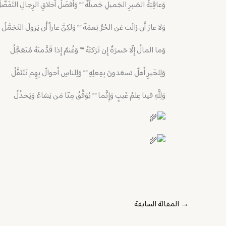
وَعاقِبَةُ الصَبرِ الجَميلِ جَميلَةٌ “” وَأَفضَلُ أَخلاقِ الرِجالِ التَفَضُّل
وَلا عارَ أَن زالَت عَن الحُرِّ نِعمَةٌ “” وَلكِنَّ عاراً أَن يَزولَ التَجَمُّلُ
‏وَما المالُ إِلّا حَسرَةٌ إِن تَرَكتَهُ “” وَغُنمٌ إِذا قَدَّمتَهُ مُتَعَجَّلُ
وَلِلخَيرِ أَهلٌ يَسعَدونَ بِفِعلِهِ “” وَلِلناسِ أَحوالٌ بِهِم تَتَنَقَّلُ
وَلِلَّهِ فينا عِلمُ غَيبٍ وَإِنَّما “” يُوَفِّقُ مِنّا مَن يَشاءُ وَيَخذُلُ
→
المقالة السابقة