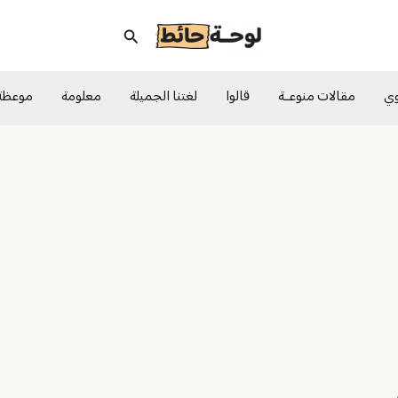
البحث
وي
مقالات منوعــة
قالوا
لغتنا الجميلة
معلومة
موعظة