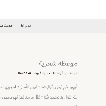
خطي
لى
لمحتوى
تدبر آية
حديث نب
موعظة شعرية
اترك تعليقاً
/
لغتنا الجميلة
/ بواسطة
lawha
(‏أورِق بِخَيرٍ تُرجّى لِلنَّوالِ فَما “” تُرجى الثِّمارُ إِذا لَم يورِقِ الع
بُثِّ النَّوالَ وَلا تَمنَعكَ قِلَّتُهُ “” فَكُلُّ ما سدّ فَقراً فَهوَ مَحمودُ)