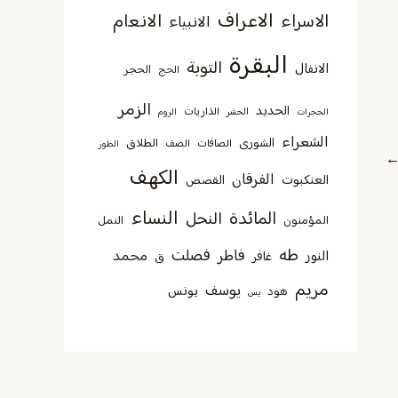
الاعراف
الانعام
الاسراء
الانبياء
البقرة
التوبة
الانفال
الحجر
الحج
الزمر
الحديد
الذاريات
الحجرات
الحشر
الروم
الشعراء
الشورى
الطلاق
الصافات
الصف
الطور
الكهف
الفرقان
العنكبوت
القصص
النساء
المائدة
النحل
المؤمنون
النمل
طه
فصلت
فاطر
محمد
النور
غافر
ق
مريم
يوسف
يونس
هود
يس