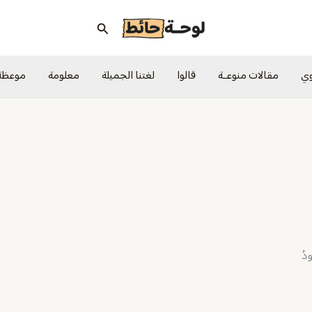
البحث
وي
مقالات منوعــة
قالوا
لغتنا الجميلة
معلومة
موعظة
ودُ