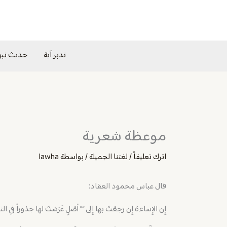
خطي
لى
لمحتوى
تدبر آية
حديث نب
موعظة شعرية
اترك تعليقاً
/
لغتنا الجميلة
/ بواسطة
lawha
قال ‏‎عباس محمود العقاد:
إِن الإِساءة إِن رجعْتَ بها إِلى “” أصْلٍ غَرَسْتَ لها جذوراً في ال