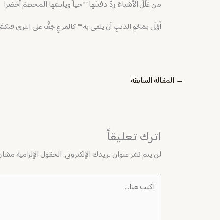
من عَلَّلَ الأشياءَ ردَّ دفينَها “” حياً ويابسَها المحطمَ أخضرا
أَوْلَى بمَحْوِ الذنبِ أن يلقى به “” كالفرعِ جَفَّ على الثرى فتكسَّ
→
المقالة السابقة
اترك تعليقاً
لن يتم نشر عنوان بريدك الإلكتروني.
الحقول الإلزامية مشار إ
اكتب
هنا...