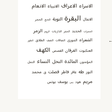
الاعراف
الانعام
الاسراء
الانبياء
البقرة
التوبة
الانفال
الحجر
الحج
الزمر
الحديد
الذاريات
الحجرات
الحشر
الروم
الشعراء
الشورى
الطلاق
الصافات
الصف
الطور
الكهف
الفرقان
العنكبوت
القصص
النساء
المائدة
النحل
المؤمنون
النمل
طه
فصلت
فاطر
محمد
النور
غافر
ق
مريم
يوسف
يونس
هود
يس