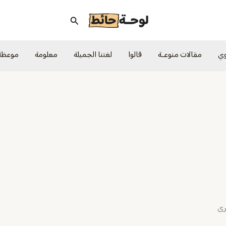
البحث
وي
مقالات منوعــة
قالوا
لغتنا الجميلة
معلومة
موعظة
ثرى