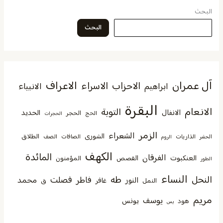
البحث
البحث
آل عمران
الاعراف
الاحزاب
الاسراء
الانبياء
ابراهيم
البقرة
الانعام
التوبة
الانفال
الحديد
الحجر
الحج
الحجرات
الزمر
الشعراء
الشورى
الطلاق
الذاريات
الصافات
الصف
الحشر
الروم
الكهف
المائدة
الفرقان
العنكبوت
القصص
المؤمنون
الطور
النساء
النحل
طه
فصلت
فاطر
محمد
النور
غافر
النمل
ق
مريم
يوسف
يونس
هود
يس