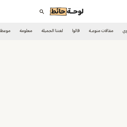
البحث
وي
مقالات منوعــة
قالوا
لغتنا الجميلة
معلومة
موعظة