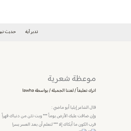
خطي
لى
لمحتوى
تدبر آية
حديث نب
موعظة شعرية
اترك تعليقاً
/
لغتنا الجميلة
/ بواسطة
lawha
قال الشاعر إيليا أبو ماضي :
وإن ضاقت عليك الأرض يوماً *** وبت تئن من دنياك قهراً
فرب الكون ما أبكاك إلا *** لتعلم أن بعد العسر يسرا