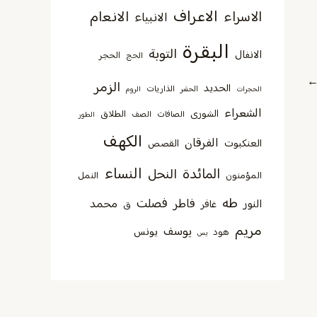
الاعراف
الانعام
الاسراء
الانبياء
البقرة
التوبة
الانفال
الحجر
الحج
الزمر
الحديد
الذاريات
الحجرات
الحشر
الروم
الشعراء
الشورى
الطلاق
الصافات
الصف
الطور
الكهف
الفرقان
العنكبوت
القصص
النساء
المائدة
النحل
المؤمنون
النمل
طه
فصلت
فاطر
محمد
النور
غافر
ق
مريم
يوسف
يونس
هود
يس