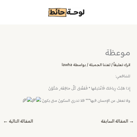
خطي
لى
لمحتوى
موعظة
اترك تعليقاً
/
لغتنا الجميلة
/ بواسطة
lawha
للشافعي: ‏
إِذا هَبَّتْ رِياحُكَ فَاغْتَنِمْها
*
فَعُقْبَى كُلِّ خافِقَة ٍ سُكُوْنُ
ولا تغفل عن الإحسان فيها*** فلا تدري السكونُ متى يكونُ
→
المقالة السابقة
المقالة التالية
←