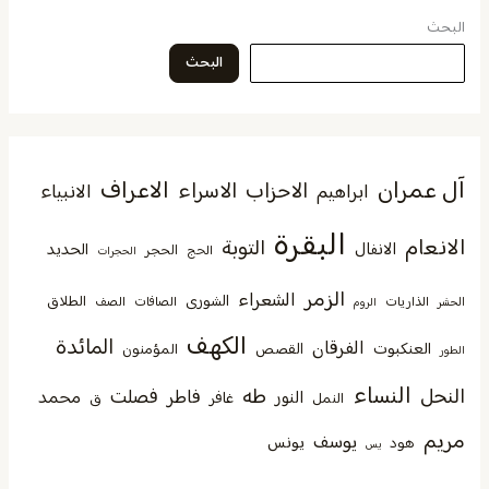
البحث
البحث
آل عمران
الاعراف
الاحزاب
الاسراء
الانبياء
ابراهيم
البقرة
الانعام
التوبة
الانفال
الحديد
الحجر
الحج
الحجرات
الزمر
الشعراء
الشورى
الطلاق
الذاريات
الصافات
الصف
الحشر
الروم
الكهف
المائدة
الفرقان
العنكبوت
القصص
المؤمنون
الطور
النساء
النحل
طه
فصلت
فاطر
محمد
النور
غافر
النمل
ق
مريم
يوسف
يونس
هود
يس