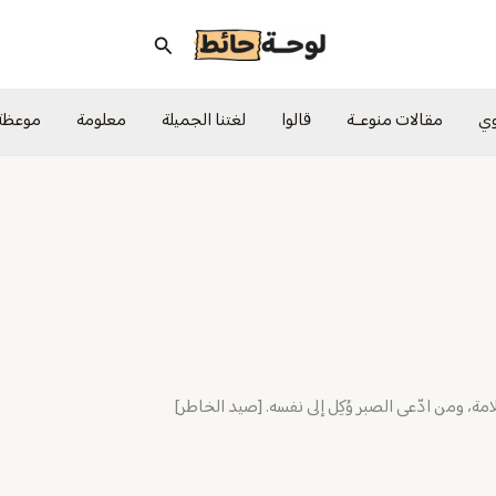
البحث
وي
مقالات منوعــة
قالوا
لغتنا الجميلة
معلومة
موعظة
مة، ومن ادّعى الصبر وُكِل إلى نفسه. [صيد الخاطر]