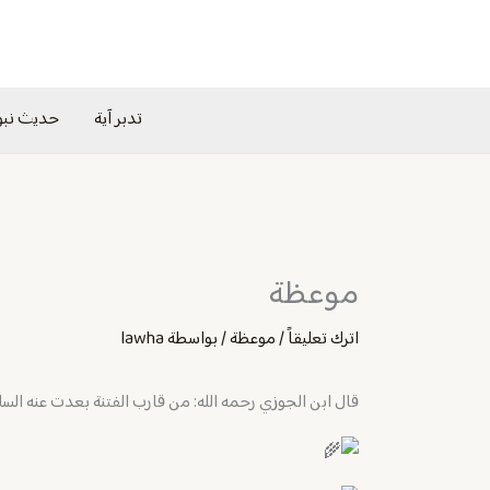
خطي
لى
لمحتوى
تدبر آية
حديث نب
موعظة
اترك تعليقاً
/
موعظة
/ بواسطة
lawha
‏قال ابن الجوزي رحمه الله: من قارب الفتنة بعدت عنه السلا