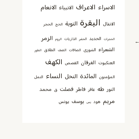
الاعراف
الاسراء
الانعام
الانبياء
البقرة
التوبة
الانفال
الحجر
الحج
الزمر
الحديد
الذاريات
الحجرات
الحشر
الروم
الشعراء
الشورى
الطلاق
الصافات
الصف
الطور
الكهف
الفرقان
العنكبوت
القصص
النساء
المائدة
النحل
المؤمنون
النمل
طه
فصلت
فاطر
محمد
النور
غافر
ق
مريم
يوسف
يونس
هود
يس