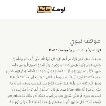
خطي
لى
لمحتوى
موقف نبوي
اترك تعليقاً
/
حديث نبوي
/ بواسطة
lawha
سَمِعْتُ مُعَاوِيَةَ بْنَ قُرَّةَ، عَنْ أَبِيهِ قَالَ: كَانَ نَبِيُّ اللَّهِ صَلَّى اللَّهُ عَلَيْهِ وَسَلَّمَ إِذَا
جَلَسَ يَجْلِسُ إِلَيْهِ نَفَرٌ مِنْ أَصْحَابِهِ، وَفِيهِمْ رَجُلٌ لَهُ ابْنٌ صَغِيرٌ يَأْتِيهِ مِنْ خَلْفِ
ظَهْرِهِ، فَيُقْعِدُهُ بَيْنَ يَدَيْهِ، فَهَلَكَ فَامْتَنَعَ الرَّجُلُ أَنْ يَحْضُرَ الْحَلْقَةَ لِذِكْرِ ابْنِهِ، فَحَزِنَ
عَلَيْهِ، فَفَقَدَهُ النَّبِيُّ صَلَّى اللَّهُ عَلَيْهِ وَسَلَّمَ، فَقَالَ:” *مَا لِي لَا أَرَى فُلَانًا؟*” قَالُوا: يَا
رَسُولَ اللَّهِ، بُنَيُّهُ الَّذِي رَأَيْتَهُ هَلَكَ. فَلَقِيَهُ النَّبِيُّ صَلَّى اللَّهُ عَلَيْهِ وَسَلَّمَ، فَسَأَلَهُ عَنْ
بُنَيِّهِ، فَأَخْبَرَهُ أَنَّهُ هَلَكَ، فَعَزَّاهُ عَلَيْهِ، ثُمَّ قَالَ:” *يَا فُلَانُ، أَيُّمَا كَانَ أَحَبُّ إِلَيْكَ ؛ أَنْ
تَمَتَّعَ بِهِ عُمُرَكَ، أَوْ لَا تَأْتِي غَدًا إِلَى بَابٍ مِنْ أَبْوَابِ الْجَنَّةِ إِلَّا وَجَدْتَهُ قَدْ سَبَقَكَ إِلَيْهِ،
يَفْتَحُهُ لَكَ؟*” قَالَ : يَا نَبِيَّ اللَّهِ، بَلْ يَسْبِقُنِي إِلَى بَابِ الْجَنَّةِ، فَيَفْتَحُهَا لِي لَهُوَ أَحَبُّ