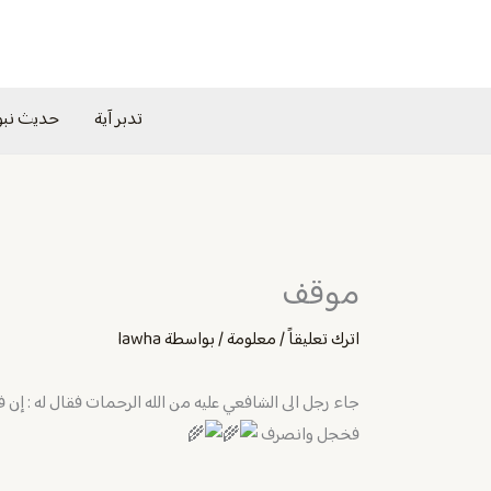
خطي
لى
لمحتوى
تدبر آية
حديث نب
موقف
اترك تعليقاً
/
معلومة
/ بواسطة
lawha
جاء رجل الى الشافعي عليه من الله الرحمات فقال له : إن
فخجل وانصرف