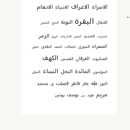
الاعراف
الانعام
الاسراء
الانبياء
البقرة
التوبة
الانفال
الحجر
الحج
الزمر
الحديد
الذاريات
الحجرات
الحشر
الروم
الشعراء
الشورى
الطلاق
الصافات
الصف
الطور
الكهف
الفرقان
العنكبوت
القصص
النساء
المائدة
النحل
المؤمنون
النمل
طه
فصلت
فاطر
محمد
النور
غافر
ق
مريم
يوسف
يونس
هود
يس