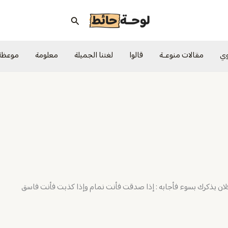
البحث
وي
مقالات منوعــة
قالوا
لغتنا الجميلة
معلومة
موعظة
 فلان يذكرك بسوء فأجابه : إذا صدقت فأنت نمام وإذا كذبت فأنت فاسق