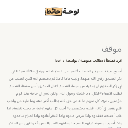
خطي
لى
لمحتوى
موقف
اترك تعليقاً
/
مقالات منوعــة
/ بواسطة
lawha
أصبح سيدنا عمر بن الخطاب قاضيا على المدينة المنورة في خلافة سيدنا ابي
بكر الصديق رضي الله عنهما، ولبث عاما كاملا لم يختصم اليه اثنان فطلب من
ابي بكر الصديق ان يعفيه من مهمة القضاء فقال الصديق: أمن مشقة القضاء
تطلب الاعفاء؟فقال: لا يا خليفة رسول الله ، ولكن ليس لي حاجة عند قوم
مؤمنين ، عرف كل منهم ما له من حق فلم يطلب أكثر منه، وما عليه من واجب
فلم يقصر في أدائه، ففيم يختصمون؟ أحب كل منهم لاخيه ما يحب لنفسه، اذا
غاب أحدهم تفقدوه واذا مرض عادوه واذا افتقر أعانوه واذا احتاج ساعدوه
واذا أصيب واسوه، دينهم النصيحةوخلقهم الامر بالمعروف والنهي عن المنكر