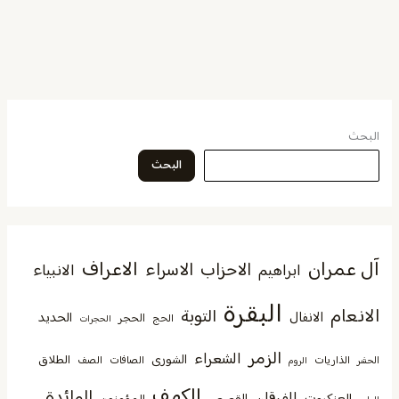
البحث
البحث
آل عمران
الاعراف
الاحزاب
الاسراء
الانبياء
ابراهيم
البقرة
الانعام
التوبة
الانفال
الحديد
الحجر
الحج
الحجرات
الزمر
الشعراء
الشورى
الطلاق
الذاريات
الصافات
الصف
الحشر
الروم
الكهف
المائدة
الفرقان