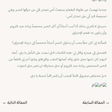
ويأكلها كلها،
عندما نهضتُ عن طاولة الطعام سمعتُ أمي تعتذر لأبي عن حرقها للخبز وهي
تحمصهُ فرد أبي على اعتذار أمي :
حبيبتي لا تكترثي بذلك أنا أحب أحياناً أن آكل الخبز محمصاً زيادة عند اللزوم
وأن يكون به طعم الإحتراق،
فسألته إن كان حقاً يحب أن يتناول الخبز أحياناً محمصاً إلى درجة الإحتراق؟
فضمني إلى صدره وقال لي: هذه الكلمات التي تبعث على التأمل يا بني ، أمك
اليوم كان لديها عمل شاق وقد أصابها التعب والإرهاق وشئ آخر إن قطعاً من
الخبز المحمص زيادة عند اللزوم أو حتى محترقه لن تضر حتى الموت.
خبزُ محمصُ محروقُ قليلاً لايجب أن يكسر قلباً جميلا يا بني.
→
المقالة السابقة
المقالة التالية
←