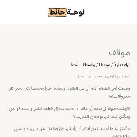
خطي
لى
لمحتوى
موقف
اترك تعليقاً
/
موعظة
/ بواسطة
lawha
بعد يوم طويل وصعب من العمل
وضعت أمي الطعام أمام أبي على الطاولة وبجانبه خبزاً محمصاً لكن الخبز كان
محروقا تماما
فارتقبت طويلاً كي يلحظ أبي ذلك إلا أنه مد يده إلى قطعة الخبز وابتسم لوالدتي
وسألني كيف كان يومك في المدرسة؟
لا أتذكرُ بماذا أجبته لكنني أتذكر أني رأيتهُ يدهنُ قِطعة الخبز بالزبدة والمربى