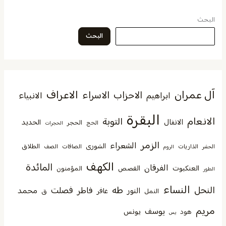
البحث
البحث
آل عمران
الاعراف
الاحزاب
الاسراء
الانبياء
ابراهيم
البقرة
الانعام
التوبة
الانفال
الحديد
الحجر
الحج
الحجرات
الزمر
الشعراء
الشورى
الطلاق
الذاريات
الصافات
الصف
الحشر
الروم
الكهف
المائدة
الفرقان
العنكبوت
القصص
المؤمنون
الطور
النساء
النحل
طه
فصلت
فاطر
محمد
النور
غافر
النمل
ق
مريم
يوسف
يونس
هود
يس