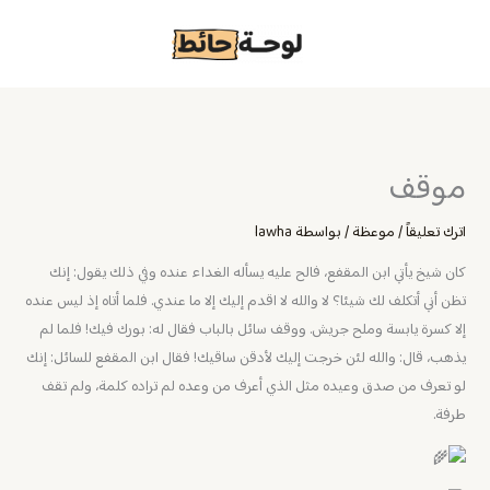
خطي
لى
لمحتوى
موقف
اترك تعليقاً
/
موعظة
/ بواسطة
lawha
كان شيخ يأتي ابن المقفع، فالح عليه يسأله الغداء عنده وفي ذلك يقول: إنك
تظن أني أتكلف لك شيئا؟ لا والله لا اقدم إليك إلا ما عندي. فلما أتاه إذ ليس عنده
إلا كسرة يابسة وملح جريش. ووقف سائل بالباب فقال له: بورك فيك! فلما لم
يذهب، ‏قال: والله لئن خرجت إليك لأدقن ساقيك! فقال ابن المقفع للسائل: إنك
لو تعرف من صدق وعيده مثل الذي أعرف من وعده لم تراده كلمة، ولم تقف
طرفة.