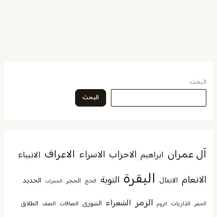
البحث
البحث
آل عمران
الاعراف
الاحزاب
الاسراء
الانبياء
ابراهيم
البقرة
الانعام
التوبة
الانفال
الحديد
الحجر
الحج
الحجرات
الزمر
الشعراء
الشورى
الطلاق
الذاريات
الصافات
الصف
الحشر
الروم