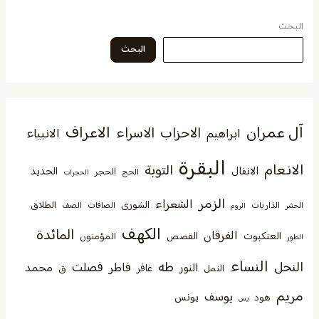
البحث
البحث
آل عمران
الاعراف
الاحزاب
الاسراء
الانبياء
ابراهيم
البقرة
الانعام
التوبة
الانفال
الحديد
الحجر
الحج
الحجرات
الزمر
الشعراء
الشورى
الطلاق
الذاريات
الصافات
الصف
الحشر
الروم
الكهف
المائدة
الفرقان
العنكبوت
القصص
المؤمنون
الطور
النساء
النحل
طه
فصلت
فاطر
محمد
النور
غافر
النمل
ق
مريم
يوسف
يونس
هود
يس