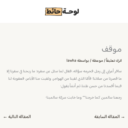
خطي
لى
لمحتوى
موقف
اترك تعليقاً
/
موعظة
/ بواسطة
lawha
سافر أعرابي إلى رجل فحرمه سؤاله، فقال لما سئل عن سفره: ما ربحنا في سفرنا إلا
ما قصرنا من صلاتنا؛ فأمّا الذي لقينا من الهواجر، ولقيت منا الأباعر، فعقوبة لنا
فيما أفسدنا من حسن ظننا. ثم أنشأ يقول:
رجعنا سالمين كما خرجنا “” وما خابت سريّة سالمينا٠
→
المقالة السابقة
المقالة التالية
←