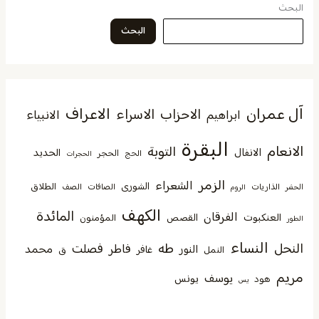
البحث
البحث
آل عمران
الاعراف
الاحزاب
الاسراء
الانبياء
ابراهيم
البقرة
الانعام
التوبة
الانفال
الحديد
الحجر
الحج
الحجرات
الزمر
الشعراء
الشورى
الطلاق
الذاريات
الصافات
الصف
الحشر
الروم
الكهف
المائدة
الفرقان
العنكبوت
القصص
المؤمنون
الطور
النساء
النحل
طه
فصلت
فاطر
محمد
النور
غافر
النمل
ق
مريم
يوسف
يونس
هود
يس