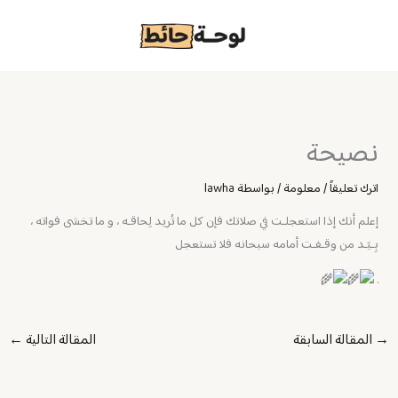
خطي
لى
لمحتوى
نصيحة
اترك تعليقاً
/
معلومة
/ بواسطة
lawha
إعلم أنك إذا استعجلـت في صلاتك فإن كل ما تُريد لِحاقـه ، و ما تخشى فواته ،
بِـيَـد من وقـفـت أمامه سبحانه فلا تستعجل
.
→
المقالة السابقة
المقالة التالية
←