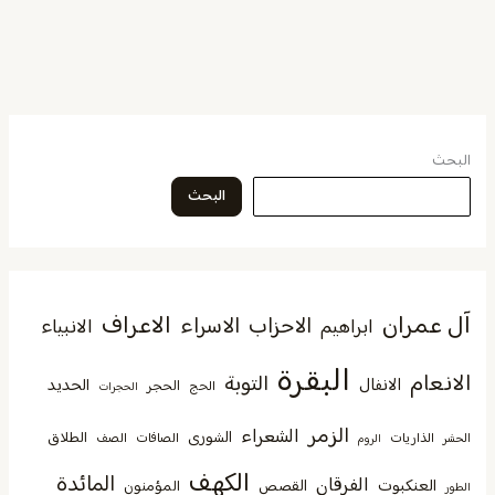
البحث
البحث
آل عمران
الاعراف
الاحزاب
الاسراء
الانبياء
ابراهيم
البقرة
الانعام
التوبة
الانفال
الحديد
الحجر
الحج
الحجرات
الزمر
الشعراء
الشورى
الطلاق
الذاريات
الصافات
الصف
الحشر
الروم
الكهف
المائدة
الفرقان
العنكبوت
القصص
المؤمنون
الطور