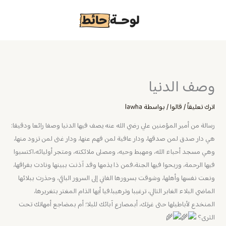
خطي
لى
لمحتوى
وصف الدنيا
اترك تعليقاً
/
قالوا
/ بواسطة
lawha
رسالة من أمير المؤمنين علي رضي الله عنه يصف فيها الدنيا وصفا رائعا ودقيقا:
هي دار صدق لمن صدقها، ودار عافية لمن فهم عنها، ودار غنى لمن تزود منها،
وهي مسجد أحباء الله، ومهبط وحيه، ومصلى ملائكته، ومتجر أوليائه،اكتسبوا
فيها الرحمة، وربحوا فيها الجنة،فمن ذا يذمها وقد آذنت ببينها ونادت بفراقها،
ونعت نفسها وأهلها، وشوقت بسرورها الفاني إلى السرور الباقي، وحذرت ببلائها
الماضي البلاء الغابر التالي، ترغيبا وترهيبا.فيا أيها الذام المغتر بتغريرها،
المنخدع لأباطيلها حتى غرتك، أبمصارع آبائك للبلا؛ أم بمضاجع أمهاتك تحت
الثرى؟