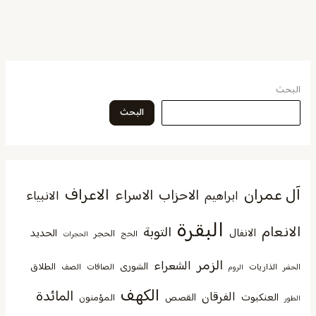
البحث
البحث
آل عمران
الاعراف
الاحزاب
الاسراء
الانبياء
ابراهيم
البقرة
الانعام
التوبة
الانفال
الحديد
الحجر
الحج
الحجرات
الزمر
الشعراء
الشورى
الطلاق
الذاريات
الصافات
الصف
الحشر
الروم
الكهف
المائدة
الفرقان
العنكبوت
القصص
المؤمنون
الطور