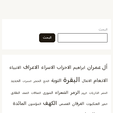
البحث
البحث
آل عمران
الاعراف
الاحزاب
الاسراء
الانبياء
ابراهيم
البقرة
الانعام
التوبة
الانفال
الحديد
الحجر
الحج
الحجرات
الزمر
الشعراء
الشورى
الطلاق
الذاريات
الصافات
الصف
الحشر
الروم
الكهف
المائدة
الفرقان
العنكبوت
القصص
المؤمنون
الطور