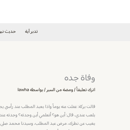
خطي
لى
لمحتوى
تدبر آية
حديث نب
وفاة جده
اترك تعليقاً
/
ومضة من السير
/ بواسطة
lawha
قالت بركة: غفلت عنه يوماً واذا بعبد المطلب عند رأسي يص
يلعب عندي، قال: أين هو؟ أتعلمي أين وجدته؟ وجدته عند الص
يغيب عن نظرك، مرض عبد المطلب، وسيدنا محمد صلى الله 