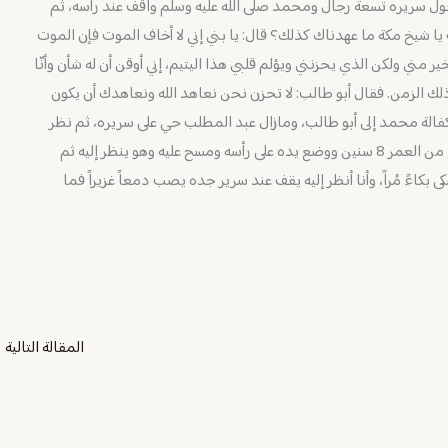
 حول سريره تسعة رجال ومحمد صلى الله عليه وسلم واقف عند رأسه، ثم
خوف يا شيخ مكة ما عهدناك كذلك؟ قال: يا بني إني لا أخاف الموت فإن الموت
مني ولكن الذي يحزنني ويؤلم قلبي هذا اليتيم، إني أوقن أن له شأن وأنّا
ذلك الزمن. فقال أبو طالب: لا تحزن نحن نعاهد الله ونعاهدك أن يكون
 كفالة محمد إلى أبو طالب، ومازال عبد المطلب حي على سريره، ثم نظر
عبد المطلب إلى اليتيم الذي تعلق فيه كثيراً، الذي كان يبلغ من العمر 8 سنين ووضع يده على رأسه ومسح عليه وهو ينظر إليه ثم
 بكاءً مُراً، وأنا أنظر إليه يقف عند سرير جده يصب دمعاً غزيراً فما
المقالة التالية
←