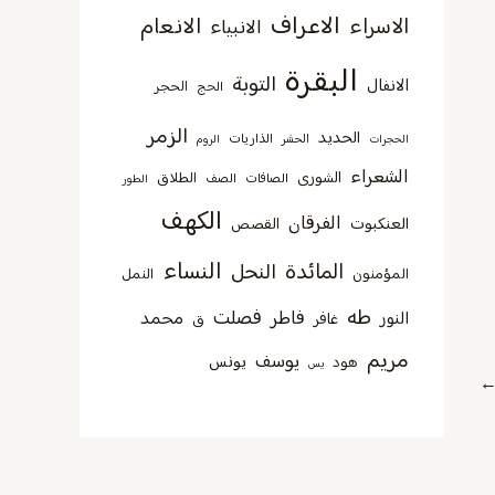
الاعراف
الانعام
الاسراء
الانبياء
البقرة
التوبة
الانفال
الحجر
الحج
الزمر
الحديد
الذاريات
الحجرات
الحشر
الروم
الشعراء
الشورى
الطلاق
الصافات
الصف
الطور
الكهف
الفرقان
العنكبوت
القصص
النساء
المائدة
النحل
المؤمنون
النمل
طه
فصلت
فاطر
محمد
النور
غافر
ق
مريم
يوسف
يونس
هود
يس