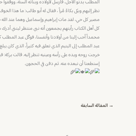
المطلب بدنو الأجل، فأرسل لأولاده وبناته الستة، ووقفوا
نظر إليهم وبكى بكاءً مُراً ، فقال له أبو طالب: ما هذا ال
مصير كل حي، لقد مات إبراهيم وإسماعيل وهما عند الله خير 
كل أهل الكتاب رأيتهم يجمعون أنه نبي منتظر ليتني أدرك 
محمداً أحب إلينا من أولادنا وأنفسنا، فوكّل عبد المطلب
خرجت روحه ويده على رأسه وعينيه تنظر إليه. قالت بركة: فبكى
إستطعنا أن نبعده عنه. ثم دفن في الحجون.
→
المقالة السابقة