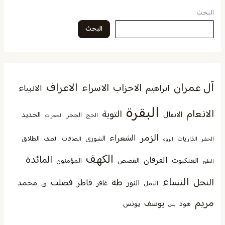
البحث
البحث
آل عمران
الاعراف
الاحزاب
الاسراء
الانبياء
ابراهيم
البقرة
الانعام
التوبة
الانفال
الحديد
الحجر
الحج
الحجرات
الزمر
الشعراء
الشورى
الطلاق
الذاريات
الصافات
الصف
الحشر
الروم
الكهف
المائدة
الفرقان
العنكبوت
القصص
المؤمنون
الطور
النساء
النحل
طه
فصلت
فاطر
محمد
النور
غافر
النمل
ق
مريم
يوسف
يونس
هود
يس