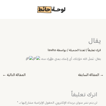
خطي
لى
لمحتوى
يقال
اترك تعليقاً
/
لغتنا الجميلة
/ بواسطة
lawha
يقال: غَسَلَ الله حَوْبَتَك، أي إثمك، يعني طهَّرك منه.
→
المقالة السابقة
المقالة التالية
←
اترك تعليقاً
لن يتم نشر عنوان بريدك الإلكتروني.
الحقول الإلزامية مشار إليها بـ
*