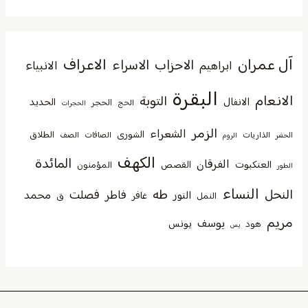
آل عمران
الاعراف
الاحزاب
الاسراء
الانبياء
ابراهيم
البقرة
الانعام
التوبة
الانفال
الحديد
الحجر
الحج
الحجرات
الزمر
الشعراء
الشورى
الطلاق
الذاريات
الصافات
الصف
الحشر
الروم
الكهف
المائدة
الفرقان
العنكبوت
القصص
المؤمنون
الطور
النساء
النحل
طه
فصلت
فاطر
محمد
النور
غافر
النمل
ق
مريم
يوسف
يونس
هود
يس