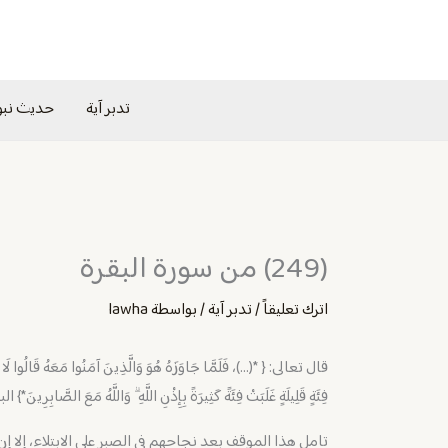
خطي
لى
لمحتوى
تدبر آية
حديث نب
(249) من سورة البقرة
اترك تعليقاً
/
تدبر آية
/ بواسطة
lawha
قال تعالى: { *(…)، فَلَمَّا جَاوَزَهُ هُوَ وَالَّذِينَ آمَنُوا مَعَهُ قَالُوا لَا طَاق
فِئَةٍ قَلِيلَةٍ غَلَبَتْ فِئَةً كَثِيرَةً بِإِذْنِ اللَّهِ ۗ وَاللَّهُ مَعَ الصَّابِرِينَ*} البق
تامل هذا الموقف بعد نجاحهم في الصبر على الابتلاء، إلا 