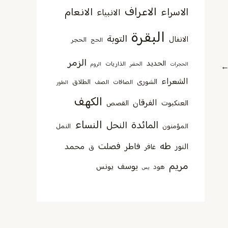
الاعراف
الانعام
الاسراء
الانبياء
البقرة
التوبة
الانفال
الحجر
الحج
الزمر
الحديد
الذاريات
الحجرات
الحشر
الروم
الشعراء
الشورى
الطلاق
الصافات
الصف
الطور
الكهف
الفرقان
العنكبوت
القصص
النساء
المائدة
النحل
المؤمنون
النمل
طه
فصلت
فاطر
محمد
النور
غافر
ق
مريم
يوسف
يونس
هود
يس