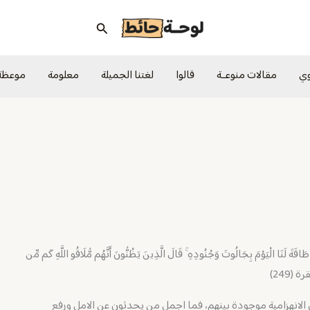
البحث
وي
مقالات منوعــة
قالوا
لغتنا الجميلة
معلومة
موعظة
َةَ لَنَا الْيَوْمَ بِجَالُوتَ وَجُنُودِهِ ۚ قَالَ الَّذِينَ يَظُنُّونَ أَنَّهُم مُّلَاقُو اللَّهِ كَم مِّن
رة (249)
إن الانهزامية موجودة بينهم، فما اجمل من يحدثون عن الامل ورفع