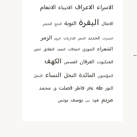
الاعراف
الاسراء
الانعام
الانبياء
البقرة
التوبة
الانفال
الحجر
الحج
الزمر
الحديد
الذاريات
الحجرات
الحشر
الروم
الشعراء
الشورى
الطلاق
الصافات
الصف
الطور
الكهف
الفرقان
العنكبوت
القصص
النساء
المائدة
النحل
المؤمنون
النمل
طه
فصلت
فاطر
محمد
النور
غافر
ق
مريم
يوسف
يونس
هود
يس