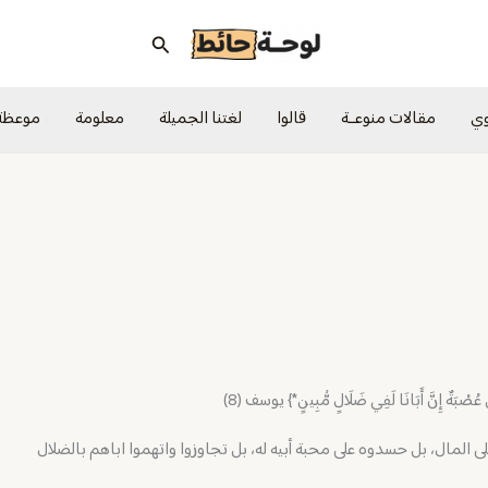
البحث
وي
مقالات منوعــة
قالوا
لغتنا الجميلة
معلومة
موعظة
ُ عُصْبَةٌ إِنَّ أَبَانَا لَفِي ضَلَالٍ مُّبِينٍ*} يوسف (8)
المال، بل حسدوه على محبة أبيه له، بل تجاوزوا واتهموا اباهم بالضلال