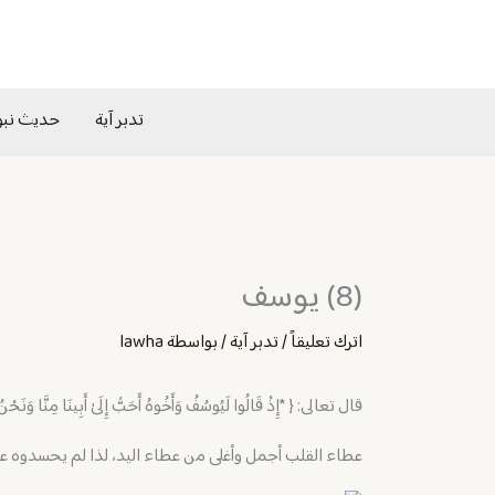
خطي
لى
لمحتوى
تدبر آية
حديث نب
(8) يوسف
اترك تعليقاً
/
تدبر آية
/ بواسطة
lawha
قال تعالى: { *إِذْ قَالُوا لَيُوسُفُ وَأَخُوهُ أَحَبُّ إِلَىٰ أَبِينَا مِنَّا وَنَحْن
عطاء القلب أجمل وأغلى من عطاء اليد، لذا لم يحسدوه على 